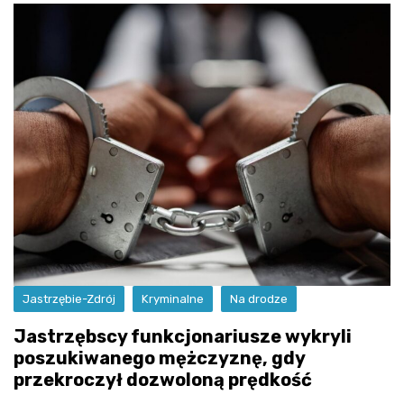
Jastrzębie-Zdrój
Kryminalne
Na drodze
Jastrzębscy funkcjonariusze wykryli
poszukiwanego mężczyznę, gdy
przekroczył dozwoloną prędkość