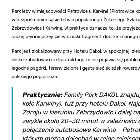
Park leży w miejscowości Petrovice u Karviné (Piotrowice koł
w bezpośrednim sąsiedztwie popularnego Żelaznego Szlaku 
Zebrzydowice i Karwinę. W praktyce oznacza to, że przyjeżdża
raczej płynne przejście w czeski fragment dobrze znanego 
Park jest zlokalizowany przy Hotelu Dakol, w spokojnej, ziel
blisko zabudowań i infrastruktury, że nie pojawia się pro
łagodne pagórki, tereny zielone i gęsta sieć ścieżek rower
polskiego pogranicza.
Praktycznie:
Family Park DAKOL znajduj
koło Karwiny), tuż przy hotelu Dakol. N
Zdroju w kierunku Zebrzydowic i dalej na
zwykle około 20–30 minut w zależności 
połączenie autobusowe Karwina – Petrov
którym można dojechać w rejon miejscowo