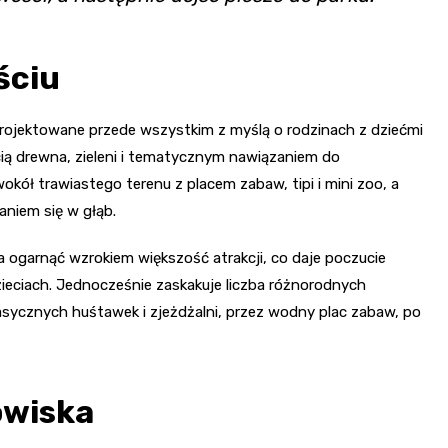
ściu
 projektowane przede wszystkim z myślą o rodzinach z dziećmi
ścią drewna, zieleni i tematycznym nawiązaniem do
okół trawiastego terenu z placem zabaw, tipi i mini zoo, a
aniem się w głąb.
a ogarnąć wzrokiem większość atrakcji, co daje poczucie
ieciach. Jednocześnie zaskakuje liczba różnorodnych
klasycznych huśtawek i zjeżdżalni, przez wodny plac zabaw, po
owiska