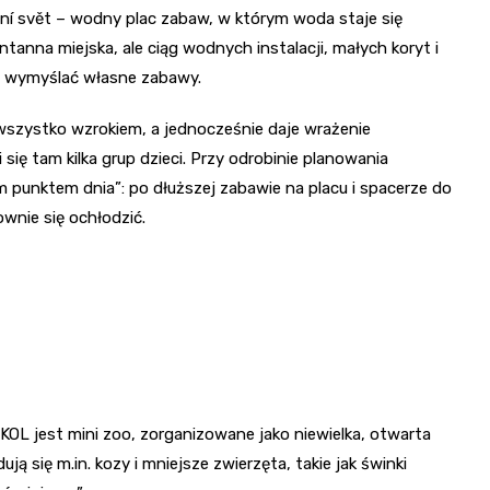
í svět – wodny plac zabaw, w którym woda staje się
anna miejska, ale ciąg wodnych instalacji, małych koryt i
i wymyślać własne zabawy.
wszystko wzrokiem, a jednocześnie daje wrażenie
ię tam kilka grup dzieci. Przy odrobinie planowania
 punktem dnia”: po dłuższej zabawie na placu i spacerze do
wnie się ochłodzić.
L jest mini zoo, zorganizowane jako niewielka, otwarta
ą się m.in. kozy i mniejsze zwierzęta, takie jak świnki