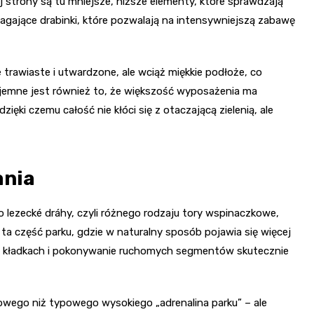
 strony są tu mniejsze, niższe elementy, które sprawdzają
magające drabinki, które pozwalają na intensywniejszą zabawę
trawiaste i utwardzone, ale wciąż miękkie podłoże, co
emne jest również to, że większość wyposażenia ma
ęki czemu całość nie kłóci się z otaczającą zielenią, ale
ania
lezecké dráhy, czyli różnego rodzaju tory wspinaczkowe,
ta część parku, gdzie w naturalny sposób pojawia się więcej
ch kładkach i pokonywanie ruchomych segmentów skutecznie
inowego niż typowego wysokiego „adrenalina parku” – ale