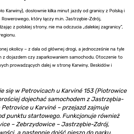
Sanktuarium Opatrzności
Bożej i św. Katarzyny
Masnówka
o Karwiny), dosłownie kilka minut jazdy od granicy z Polską i
Rowerowego, który łączy m.in. Jastrzębie-Zdrój,
jąc z polskiej strony, nie ma odczucia „dalekiej zagranicy”,
regionu.
onej okolicy – z dala od głównej drogi, a jednocześnie na tyle
blem z dojazdem czy zaparkowaniem samochodu. Otoczenie to
owych prowadzących dalej w stronę Karwiny, Beskidów i
e się w Petrovicach u Karviné 153 (Piotrowice
ajprościej dojechać samochodem z Jastrzębia-
 Petrovice u Karviné – przejazd zajmuje
od punktu startowego. Funkcjonuje również
ice – Zebrzydowice – Jastrzębie-Zdrój,
ści, a następnie dojść pieszo do parku.