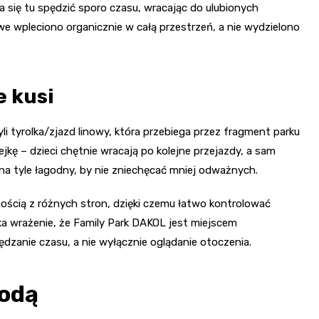
a się tu spędzić sporo czasu, wracając do ulubionych
e wpleciono organicznie w całą przestrzeń, a nie wydzielono
e kusi
i tyrolka/zjazd linowy, która przebiega przez fragment parku
ejkę – dzieci chętnie wracają po kolejne przejazdy, a sam
e na tyle łagodny, by nie zniechęcać mniej odważnych.
ością z różnych stron, dzięki czemu łatwo kontrolować
ka wrażenie, że Family Park DAKOL jest miejscem
zanie czasu, a nie wyłącznie oglądanie otoczenia.
wodą