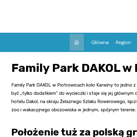
Skip
to
content
Główna
Region
Family Park DAKOL w 
Family Park DAKOL w Piotrowicach koło Karwiny to jedno z 
być „tylko dodatkiem” do wycieczki i staje się jej głównym 
hotelu Dakol, na skraju Żelaznego Szlaku Rowerowego, łączy 
zoo i wakacyjnego obozowiska w jednym, spójnym terenie.
Położenie tuż za polską g