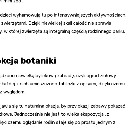
í mini zoo”.
– dzieci wyhamowują tu po intensywniejszych aktywnościach,
wierzętami. Dzięki niewielkiej skali całość nie sprawia
y, w której zwierzęta są integralną częścią rodzinnego parku,
ekcja botaniki
dzono niewielką bylinkową zahradę, czyli ogród ziołowy.
 każdej z nich umieszczono tabliczki z opisami, dzięki czemu
 z wyglądem.
awia się tu naturalna okazja, by przy okazji zabawy pokazać
ytkowe. Jednocześnie nie jest to wielka ekspozycja „z
ęki czemu oglądanie roślin staje się po prostu jednym z