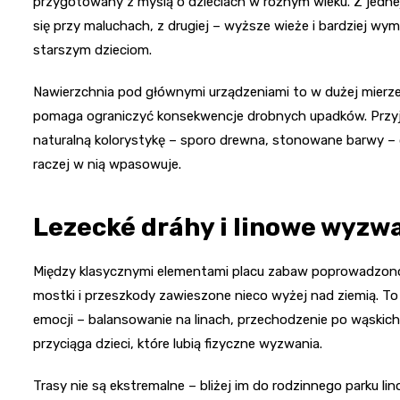
przygotowany z myślą o dzieciach w różnym wieku. Z jednej
się przy maluchach, z drugiej – wyższe wieże i bardziej wy
starszym dzieciom.
Nawierzchnia pod głównymi urządzeniami to w dużej mierze 
pomaga ograniczyć konsekwencje drobnych upadków. Przyj
naturalną kolorystykę – sporo drewna, stonowane barwy – dzi
raczej w nią wpasowuje.
Lezecké dráhy i linowe wyzw
Między klasycznymi elementami placu zabaw poprowadzono 
mostki i przeszkody zawieszone nieco wyżej nad ziemią. To 
emocji – balansowanie na linach, przechodzenie po wąski
przyciąga dzieci, które lubią fizyczne wyzwania.
Trasy nie są ekstremalne – bliżej im do rodzinnego parku l