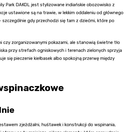
ly Park DAKOL jest stylizowane indiańskie obozowisko z
rukcje ustawione są na trawie, w lekkim oddaleniu od głównego
– szczególnie gdy przechodzi się tam z dziećmi, które po
jami czy zorganizowanymi pokazami, ale stanowią świetne tło
ka przy strefach ogniskowych i terenach zielonych sprzyja
je się pieczenie kiełbasek albo spokojną przerwę między
 wspinaczkowe
lnie
stawem zjeżdżalni, huśtawek i konstrukcji do wspinania,