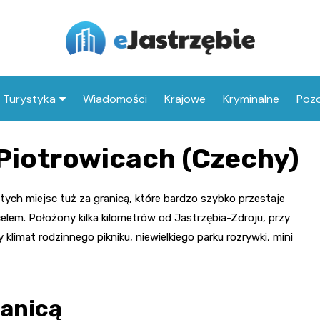
Turystyka
Wiadomości
Krajowe
Kryminalne
Pozo
Co warto zobaczyć w
Park Zdrojowy
Piotrowicach (Czechy)
Jastrzębiu-Zdroju
Dom Zdrojowy
Atrakcje dla dzieci w
Plac zabaw w Parku
Pijalnia Wód
Jastrzębiu-Zdroju
Zdrojowym
tych miejsc tuż za granicą, które bardzo szybko przestaje
celem. Położony kilka kilometrów od Jastrzębia-Zdroju, przy
Galeria Historii Miasta
Zabytki Jastrzębia-
Family Park DAKOL w
Kościół Wszystkich
klimat rodzinnego pikniku, niewielkiego parku rozrywki, mini
Zdroju
Piotrowicach (Czechy)
Świętych w Szerokiej
Ośrodek Wypoczynku
Niedzielnego
Park linowy Leśna
Pałac w Jastrzębiu-
Przygoda w Radlinie
Zdroju-Boryni
Kościół św. Barbary i
ranicą
Józefa