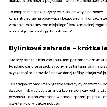
morskie, które można pogłaskać – stąd określenie „kontaktn
To miejsce ma spokojniejszy rytm niż główny plac zabaw 
koncentrując się na obserwacji i bezpośrednim kontakcie ze z
wrażenia „miniatury zoo miejskiego”, lecz kameralnej zagrod
a nie wyłącznie atrakcją do „zaliczenia”.
Bylinková zahrada – krótka l
Tuż przy strefie z mini zoo i punktem gastronomicznym urzą
Rozplanowano tu grządki z różnymi gatunkami roślin, a przy
szybko można sprawdzić nazwę danej rośliny i skojarzyć ją
Ten fragment parku ma wyraźnie edukacyjny charakter – poj
dzieciom, jak wyglądają znane z kuchni zioła czy rośliny uż
przymusu”; ogród wpleciono w ścieżkę spaceru po parku, dzi
przystanków w trakcie pobytu.