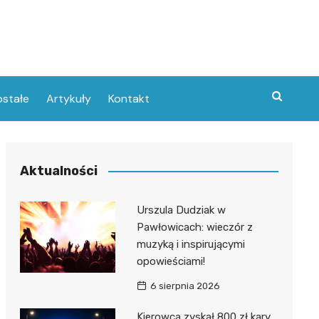
stałe
Artykuły
Kontakt
Aktualności
Urszula Dudziak w
Pawłowicach: wieczór z
muzyką i inspirującymi
opowieściami!
6 sierpnia 2026
Kierowca zyskał 800 zł kary