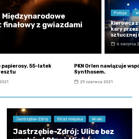
Sanktuarium Opatrzności
Bożej i św. Katarzyny
Masnówka
Policja
W
a Międzynarodowe
Kierowca z
t finałowy z gwiazdami
kary przez
sztucznej 
6 sierpnia
 papierosy. 55-latek
PKN Orlen nawiązuje wsp
aresztu
Synthosem.
 2021
29 czerwca 2021
Jastrzębie-Zdrój
Straż miejska
Wraki
Jastrzębie-Zdrój: Ulice bez