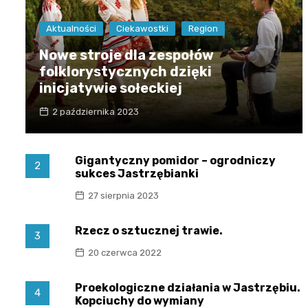
Aktualności
Ciekawostki
Region
Nowe stroje dla zespołów
folklorystycznych dzięki
inicjatywie sołeckiej
2 października 2023
Gigantyczny pomidor – ogrodniczy
2
sukces Jastrzębianki
27 sierpnia 2023
Rzecz o sztucznej trawie.
3
20 czerwca 2022
Proekologiczne działania w Jastrzębiu.
4
Kopciuchy do wymiany