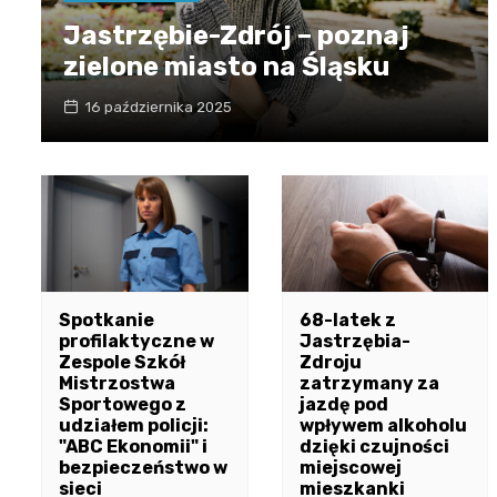
Jastrzębie-Zdrój – poznaj
zielone miasto na Śląsku
16 października 2025
Spotkanie
68-latek z
profilaktyczne w
Jastrzębia-
Zespole Szkół
Zdroju
Mistrzostwa
zatrzymany za
Sportowego z
jazdę pod
udziałem policji:
wpływem alkoholu
"ABC Ekonomii" i
dzięki czujności
bezpieczeństwo w
miejscowej
sieci
mieszkanki