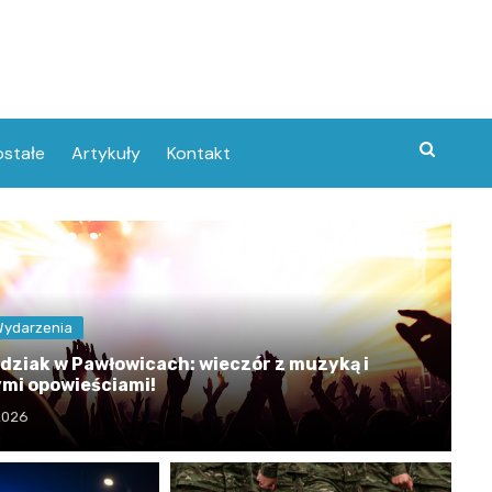
stałe
Artykuły
Kontakt
Wydarzenia
dziak w Pawłowicach: wieczór z muzyką i
ymi opowieściami!
 2026