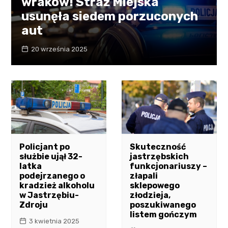
wraków! Straż Miejska
usunęła siedem porzuconych
aut
20 września 2025
Policjant po
Skuteczność
służbie ujął 32-
jastrzębskich
latka
funkcjonariuszy –
podejrzanego o
złapali
kradzież alkoholu
sklepowego
w Jastrzębiu-
złodzieja,
Zdroju
poszukiwanego
listem gończym
3 kwietnia 2025