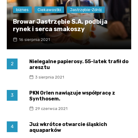
biznes
Ciekawostki
Jastrzębie-Zdrój
Browar Jastrzębie S.A. podbija
rynek i serca smakoszy
16 sierpnia 2021
Nielegalne papierosy. 55-latek trafił do
2
aresztu
3 sierpnia 2021
PKN Orlen nawiązuje współpracę z
3
Synthosem.
29 czerwca 2021
Już wkrótce otwarcie śląskich
4
aquaparków