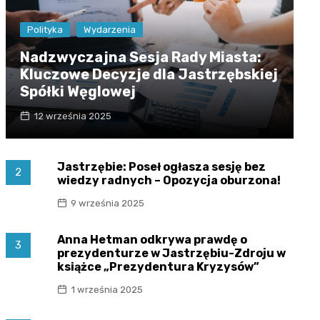
Polityka
Wydarzenia
Nadzwyczajna Sesja Rady Miasta:
Kluczowe Decyzje dla Jastrzębskiej
Spółki Węglowej
12 września 2025
Jastrzębie: Poseł ogłasza sesję bez
2
wiedzy radnych – Opozycja oburzona!
9 września 2025
Anna Hetman odkrywa prawdę o
3
prezydenturze w Jastrzębiu-Zdroju w
książce „Prezydentura Kryzysów”
1 września 2025