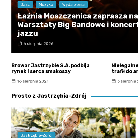
Jazz
Muzyka
Wydarzenia
Łaźnia Moszczenica zaprasza n
Warsztaty Big Bandowe i koncer
jazzu
6 sierpnia 2026
Browar Jastrzębie S.A. podbija
Nielegalne
rynek i serca smakoszy
trafił do 
16 sierpnia 2021
3 sierpnia
Prosto z Jastrzębia-Zdrój
Jastrzębie-Zdrój