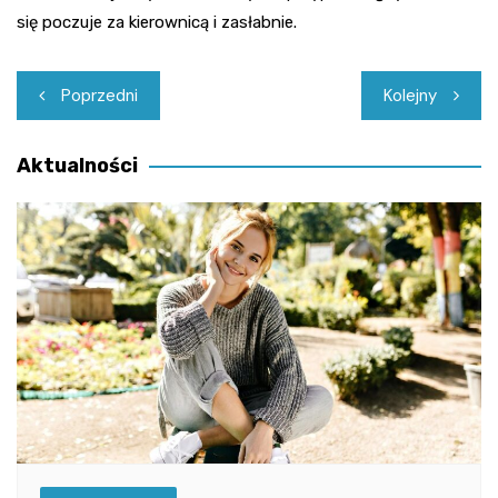
się poczuje za kierownicą i zasłabnie.
Nawigacja
Poprzedni
Kolejny
wpisu
Aktualności