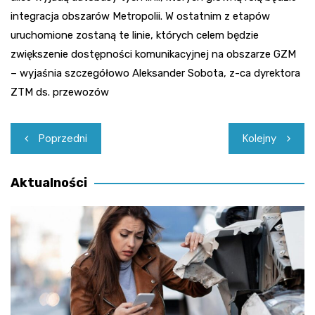
integracja obszarów Metropolii. W ostatnim z etapów
uruchomione zostaną te linie, których celem będzie
zwiększenie dostępności komunikacyjnej na obszarze GZM
– wyjaśnia szczegółowo Aleksander Sobota, z-ca dyrektora
ZTM ds. przewozów
Nawigacja
Poprzedni
Kolejny
wpisu
Aktualności