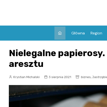
Skip
to
content
Główna
Region
Nielegalne papierosy. 
aresztu
,
Krystian Michalski
3 sierpnia 2021
biznes
Jastrzębi