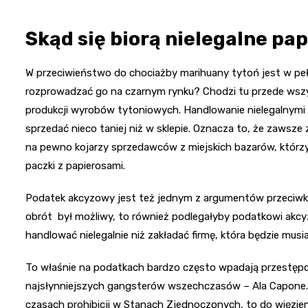
Skąd się biorą nielegalne pa
W przeciwieństwo do chociażby marihuany tytoń jest w pełn
rozprowadzać go na czarnym rynku? Chodzi tu przede wszy
produkcji wyrobów tytoniowych. Handlowanie nielegalnymi 
sprzedać nieco taniej niż w sklepie. Oznacza to, że zawsze zn
na pewno kojarzy sprzedawców z miejskich bazarów, którzy 
paczki z papierosami.
Podatek akcyzowy jest też jednym z argumentów przeciwko l
obrót był możliwy, to również podlegałyby podatkowi akcy
handlować nielegalnie niż zakładać firmę, która będzie musi
To właśnie na podatkach bardzo często wpadają przestępcy
najsłynniejszych gangsterów wszechczasów – Ala Capone.
czasach prohibicji w Stanach Zjednoczonych, to do więzienia