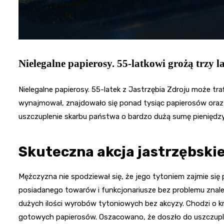
Nielegalne papierosy. 55-latkowi grożą trzy l
Nielegalne papierosy. 55-latek z Jastrzębia Zdroju może traf
wynajmował, znajdowało się ponad tysiąc papierosów oraz 
uszczuplenie skarbu państwa o bardzo dużą sumę pieniędzy
Skuteczna akcja jastrzębskiej
Mężczyzna nie spodziewał się, że jego tytoniem zajmie się p
posiadanego towarów i funkcjonariusze bez problemu znaleźl
dużych ilości wyrobów tytoniowych bez akcyzy. Chodzi o kra
gotowych papierosów. Oszacowano, że doszło do uszczuple