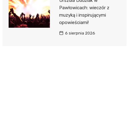
Urszula Dudziak w
Pawłowicach: wieczór z
muzyką i inspirującymi
opowieściami!
6 sierpnia 2026