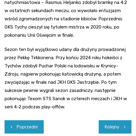
natychmiastowa – Rasmus Heljanko zdobył bramkę na 4:2
w ostatnich sekundach meczu, co wywołało entuzjazm
wśród zgromadzonych na stadionie kibiców. Poprzednio
GKS Tychy cieszył się tytułem mistrza w 2020 roku, po
pokonaniu Unii Oświęcim w finale.
Sezon ten był wyjątkowo udany dla drużyny prowadzonej
przez Pekkę Tirkkonena. Przy końcu 2024 roku hokeiści z
Tychów zdobyli Puchar Polski na lodowisku w Krynicy-
Zdroju, najpierw pokonując katowicką drużynę, a potem
zwyciężając w finale nad JKH GKS Jastrzębie. Po tym
sukcesie pewnie wygrali sezon zasadniczy, następnie
pokonując Texom STS Sanok w czterech meczach i JKH w
serii 4-2 podczas play-offów.
Nawigacja
Poprzedni
Kolejny