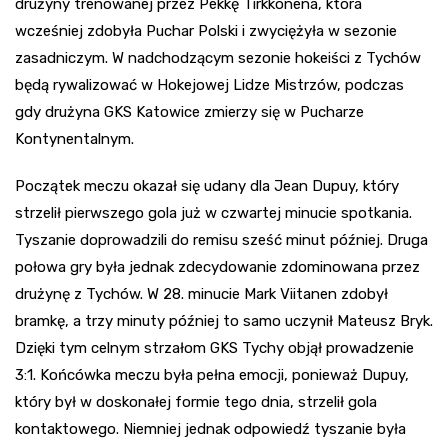
drużyny trenowanej przez Pekkę Tirkkonena, która
wcześniej zdobyła Puchar Polski i zwyciężyła w sezonie
zasadniczym. W nadchodzącym sezonie hokeiści z Tychów
będą rywalizować w Hokejowej Lidze Mistrzów, podczas
gdy drużyna GKS Katowice zmierzy się w Pucharze
Kontynentalnym.
Początek meczu okazał się udany dla Jean Dupuy, który
strzelił pierwszego gola już w czwartej minucie spotkania.
Tyszanie doprowadzili do remisu sześć minut później. Druga
połowa gry była jednak zdecydowanie zdominowana przez
drużynę z Tychów. W 28. minucie Mark Viitanen zdobył
bramkę, a trzy minuty później to samo uczynił Mateusz Bryk.
Dzięki tym celnym strzałom GKS Tychy objął prowadzenie
3:1. Końcówka meczu była pełna emocji, ponieważ Dupuy,
który był w doskonałej formie tego dnia, strzelił gola
kontaktowego. Niemniej jednak odpowiedź tyszanie była