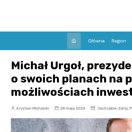
Skip
to
content
Główna
Region
Michał Urgoł, prezyde
o swoich planach na p
możliwościach inwes
,
Krystian Michalski
28 maja 2024
Jastrzębie-Zdrój
P