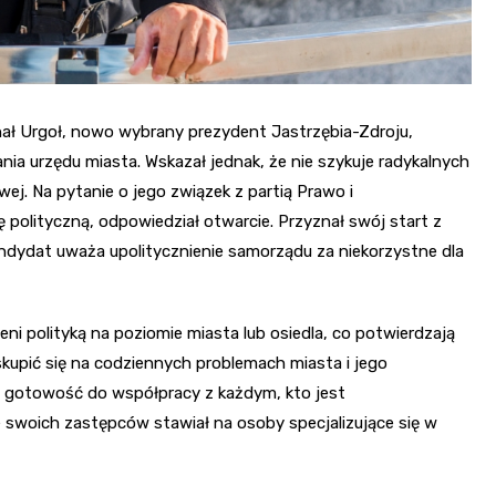
ł Urgoł, nowo wybrany prezydent Jastrzębia-Zdroju,
nia urzędu miasta. Wskazał jednak, że nie szykuje radykalnych
ej. Na pytanie o jego związek z partią Prawo i
ę polityczną, odpowiedział otwarcie. Przyznał swój start z
 kandydat uważa upolitycznienie samorządu za niekorzystne dla
i polityką na poziomie miasta lub osiedla, co potwierdzają
upić się na codziennych problemach miasta i jego
c gotowość do współpracy z każdym, kto jest
 swoich zastępców stawiał na osoby specjalizujące się w