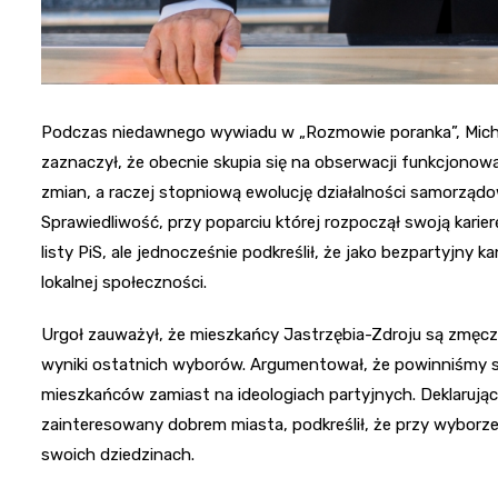
Podczas niedawnego wywiadu w „Rozmowie poranka”, Micha
zaznaczył, że obecnie skupia się na obserwacji funkcjonowa
zmian, a raczej stopniową ewolucję działalności samorządow
Sprawiedliwość, przy poparciu której rozpoczął swoją karier
listy PiS, ale jednocześnie podkreślił, że jako bezpartyjny
lokalnej społeczności.
Urgoł zauważył, że mieszkańcy Jastrzębia-Zdroju są zmęczen
wyniki ostatnich wyborów. Argumentował, że powinniśmy sk
mieszkańców zamiast na ideologiach partyjnych. Deklarują
zainteresowany dobrem miasta, podkreślił, że przy wyborze
swoich dziedzinach.