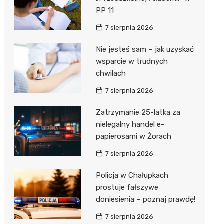
PP 11
7 sierpnia 2026
Nie jesteś sam – jak uzyskać
wsparcie w trudnych
chwilach
7 sierpnia 2026
Zatrzymanie 25-latka za
nielegalny handel e-
papierosami w Żorach
7 sierpnia 2026
Policja w Chałupkach
prostuje fałszywe
doniesienia – poznaj prawdę!
7 sierpnia 2026