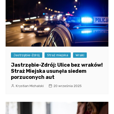
Jastrzębie-Zdrój
Straż miejska
Wraki
Jastrzębie-Zdrój: Ulice bez wraków!
Straż Miejska usunęła siedem
porzuconych aut
Krystian Michalski
20 września 2025