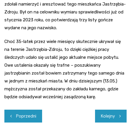
zdołali namierzyć i aresztować tego mieszkańca Jastrzębia-
Zdroju. Był on na celowniku wymiaru sprawiedliwości już od
stycznia 2023 roku, co potwierdzają trzy listy gończe
wydane na jego nazwisko.
Choć 35-latek przez wiele miesięcy skutecznie ukrywał się
na terenie Jastrzębia-Zdroju, to dzięki ciężkiej pracy
śledczych udało się ustalić jego aktualne miejsce pobytu.
Owe ustalenia okazały się trafne – poszukiwany
jastrzębianin został bowiem zatrzymany tego samego dnia
w jednym z mieszkań miasta. W dniu dzisiejszym (13.05.)
mężczyzna został przekazany do zakładu karnego, gdzie
będzie odsiadywał wcześniej zasądzoną karę.
Nawigacja
Poprzedni
Kolejny
wpisu