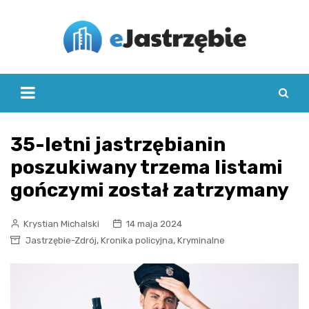
Skip
to
content
35-letni jastrzębianin
poszukiwany trzema listami
gończymi został zatrzymany
Krystian Michalski
14 maja 2024
,
,
Jastrzębie-Zdrój
Kronika policyjna
Kryminalne