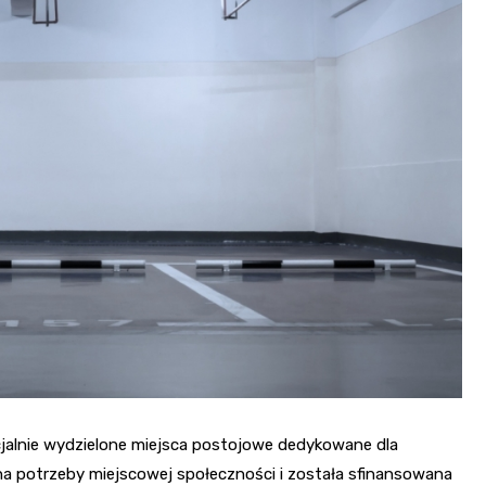
Sanktuarium Opatrzności
Bożej i św. Katarzyny
Masnówka
cjalnie wydzielone miejsca postojowe dedykowane dla
 na potrzeby miejscowej społeczności i została sfinansowana