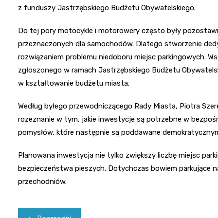
z funduszy Jastrzębskiego Budżetu Obywatelskiego.
Do tej pory motocykle i motorowery często były pozosta
przeznaczonych dla samochodów. Dlatego stworzenie ded
rozwiązaniem problemu niedoboru miejsc parkingowych. Wszy
zgłoszonego w ramach Jastrzębskiego Budżetu Obywatels
w kształtowanie budżetu miasta.
Według byłego przewodniczącego Rady Miasta, Piotra Szere
rozeznanie w tym, jakie inwestycje są potrzebne w bezpoś
pomysłów, które następnie są poddawane demokratycznym g
Planowana inwestycja nie tylko zwiększy liczbę miejsc par
bezpieczeństwa pieszych. Dotychczas bowiem parkujące na
przechodniów.
Nawigacja