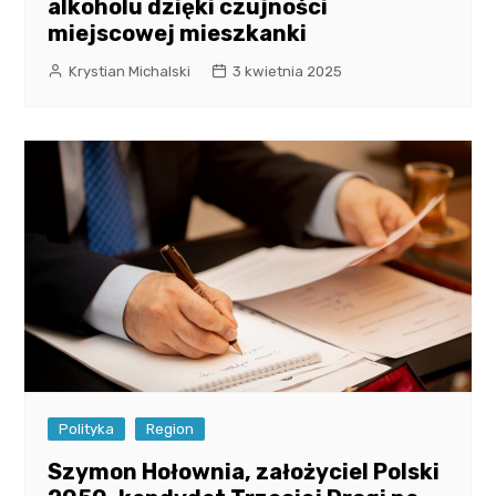
alkoholu dzięki czujności
miejscowej mieszkanki
Krystian Michalski
3 kwietnia 2025
Polityka
Region
Szymon Hołownia, założyciel Polski