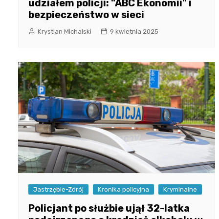
udziałem policji: "ABC Ekonomii" i
bezpieczeństwo w sieci
Krystian Michalski
9 kwietnia 2025
Jastrzębie-Zdrój
Kronika policyjna
Kryminalne
Policjant po służbie ujął 32-latka