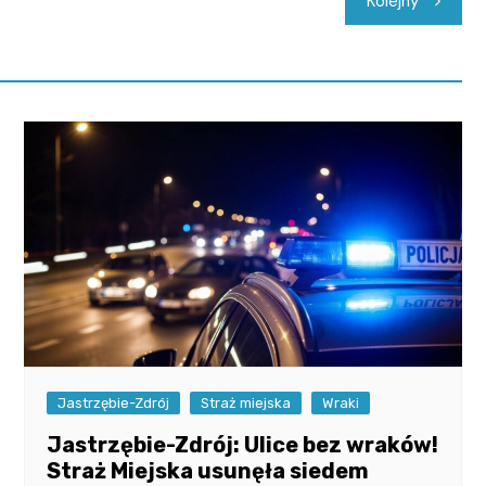
Kolejny
Jastrzębie-Zdrój
Straż miejska
Wraki
Jastrzębie-Zdrój: Ulice bez wraków!
Straż Miejska usunęła siedem