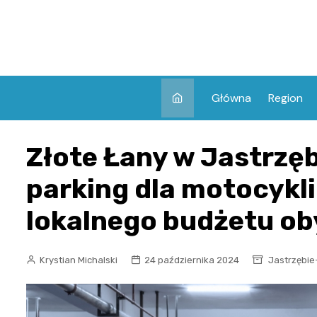
Skip
to
content
Główna
Region
Złote Łany w Jastrzę
parking dla motocykli 
lokalnego budżetu ob
Krystian Michalski
24 października 2024
Jastrzębie