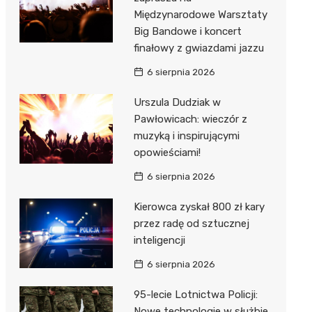
Międzynarodowe Warsztaty
Big Bandowe i koncert
finałowy z gwiazdami jazzu
6 sierpnia 2026
Urszula Dudziak w
Pawłowicach: wieczór z
muzyką i inspirującymi
opowieściami!
6 sierpnia 2026
Kierowca zyskał 800 zł kary
przez radę od sztucznej
inteligencji
6 sierpnia 2026
95-lecie Lotnictwa Policji:
Nowe technologie w służbie