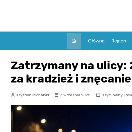
Skip
to
content
Główna
Region
Zatrzymany na ulicy:
za kradzież i znęcanie 
,
Krystian Michalski
3 września 2025
Kryminalny
Poli