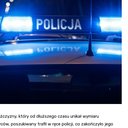
Sanktuarium Opatrzności
Bożej i św. Katarzyny
Masnówka
żczyzny, który od dłuższego czasu unikał wymiaru
ców, poszukiwany trafił w ręce policji, co zakończyło jego