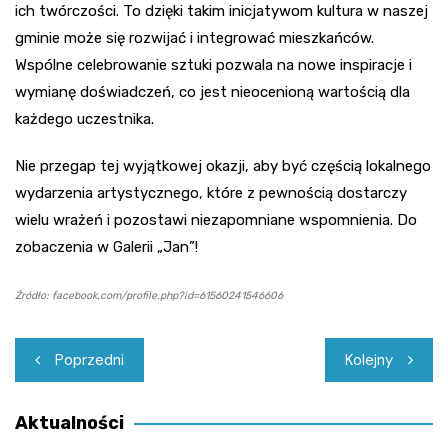
ich twórczości. To dzięki takim inicjatywom kultura w naszej
gminie może się rozwijać i integrować mieszkańców.
Wspólne celebrowanie sztuki pozwala na nowe inspiracje i
wymianę doświadczeń, co jest nieocenioną wartością dla
każdego uczestnika.
Nie przegap tej wyjątkowej okazji, aby być częścią lokalnego
wydarzenia artystycznego, które z pewnością dostarczy
wielu wrażeń i pozostawi niezapomniane wspomnienia. Do
zobaczenia w Galerii „Jan”!
Źródło: facebook.com/profile.php?id=61560241546606
Nawigacja
Poprzedni
Kolejny
wpisu
Aktualności