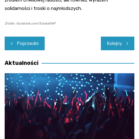
solidarności i troski o najmłodszych.
Źródło: facebook.com/SlaskaKWP
Nawigacja
Poprzedni
Kolejny
wpisu
Aktualności