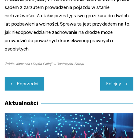
sądem z zarzutem prowadzenia pojazdu w stanie
nietrzeźwości. Za takie przestępstwo grozi kara do dwóch
lat pozbawienia wolności. Sprawa ta jest przykładem na to,
jak nieodpowiedzialne zachowanie na drodze może
prowadzić do poważnych konsekwencji prawnych i
osobistych.
Źródło: Komenda Miejska Policji w Jastrzębiu-Zdroju
Nawigacja
Poprzedni
Kolejny
wpisu
Aktualności