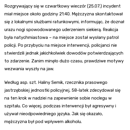
Rozgrywający się w czwartkowy wieczór (25.07.) incydent
miał miejsce około godziny 21:40. Mężczyzna skontaktował
się z lokalnymi służbami ratunkowymi, informując, że doznał
urazu nogi spowodowanego uderzeniem siekierą. Reakcja
była natychmiastowa – na miejsce został wysłany patrol
policji. Po przybyciu na miejsce interwencji, policjanci nie
stwierdzili jednak jakichkolwiek dowodów potwierdzających
to zdarzenie. Zanim minęło dużo czasu, prawdziwe motywy
wezwania wyszły na jaw.
Według asp. szt. Haliny Semik, rzecznika prasowego
jastrzębskiej jednostki policyjnej, 58-latek zdecydował się
na ten krok w nadziei na zapewnienie sobie noclegu w
szpitalu. Co więcej, podczas interwencji był agresywny i
używał nieodpowiedniego języka. Jak się okazało,
mężczyzna był pod wpływem alkoholu.