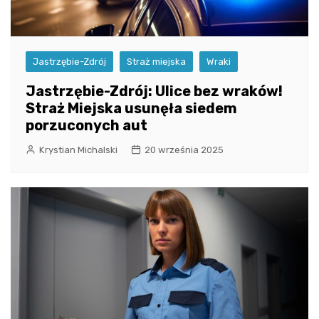
Jastrzębie-Zdrój
Straż miejska
Wraki
Jastrzębie-Zdrój: Ulice bez wraków!
Straż Miejska usunęła siedem
porzuconych aut
Krystian Michalski
20 września 2025