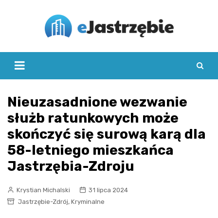
Skip
to
content
Nieuzasadnione wezwanie
służb ratunkowych może
skończyć się surową karą dla
58-letniego mieszkańca
Jastrzębia-Zdroju
Krystian Michalski
31 lipca 2024
,
Jastrzębie-Zdrój
Kryminalne