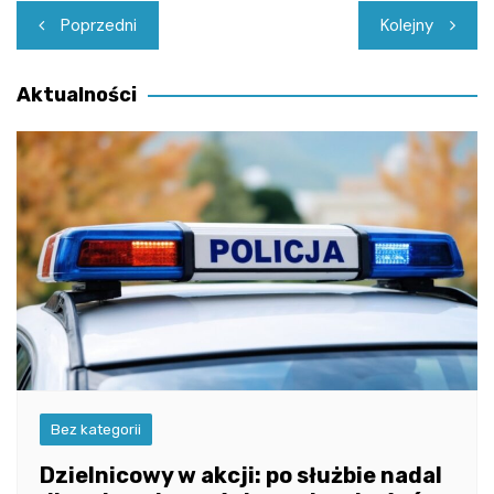
Nawigacja
Poprzedni
Kolejny
wpisu
Aktualności
Bez kategorii
Dzielnicowy w akcji: po służbie nadal