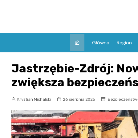
Skip
to
content
Główna
Region
Jastrzębie-Zdrój: No
zwiększa bezpieczeń
Krystian Michalski
26 sierpnia 2025
Bezpieczeństw