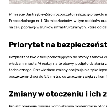
W mieście Jastrzębie-Zdrój rozpoczęto realizację projektu
Przedszkolnego nr 1. Dla mieszkańców, w tym rodziców oraz 
na celu poprawę warunków infrastrukturalnych, które od d
Priorytet na bezpieczeń
Bezpieczeństwo dzieci podróżujących do szkoły stanowi 
władzami miasta. W reakcji na te obawy, podjęto działani
technicznego. Przewidziane zmiany obejmują nie tylko lepsz
poszerzenie drogi do 5,5 metra, co znacznie zwiększy kom
Zmiany w otoczeniu i ich 
Projekt obejmuje również kompleksową modernizację otocze