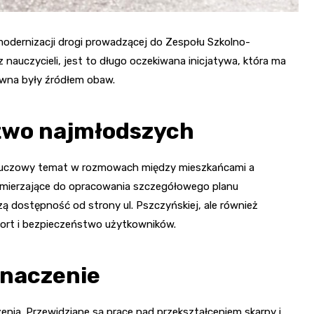
 modernizacji drogi prowadzącej do Zespołu Szkolno-
nauczycieli, jest to długo oczekiwana inicjatywa, która ma
awna były źródłem obaw.
stwo najmłodszych
kluczowy temat w rozmowach między mieszkańcami a
a zmierzające do opracowania szczegółowego planu
ą dostępność od strony ul. Pszczyńskiej, ale również
fort i bezpieczeństwo użytkowników.
znaczenie
nia. Przewidziane są prace nad przekształceniem skarpy i