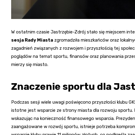
W ostatnim czasie Jastrzębie-Zdrój stało się miejscem int
sesja Rady Miasta
zgromadziła mieszkańców oraz lokalnyc
zagadnień związanych z rozwojem i przyszłością tej społec
poglądów na temat sportu, finansów oraz planowania przes
mierzy się miasto.
Znaczenie sportu dla Jas
Podczas sesji wiele uwagi poświęcono przyszłości klubu GKS 
istotne jest wsparcie ze strony miasta dla rozwoju sportu.
wskazując na konieczność finansowego wsparcia. Prezydent
zaangażowane w rozwój sportu, istnieje potrzeba kompro
wsparcie klubu prawie 11 milionów złotych, co podkreśla z