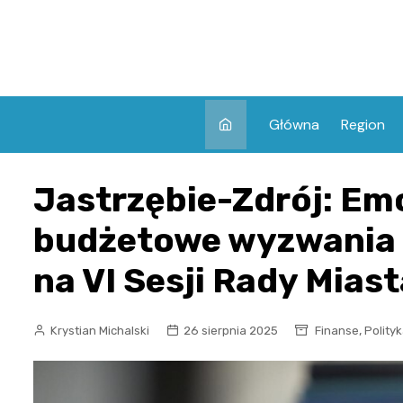
Skip
to
content
Główna
Region
Jastrzębie-Zdrój: Em
budżetowe wyzwania i
na VI Sesji Rady Mias
,
Krystian Michalski
26 sierpnia 2025
Finanse
Polity