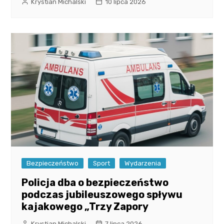
Krystian Michalski
10 lipca 2026
Bezpieczeństwo
Sport
Wydarzenia
Policja dba o bezpieczeństwo
podczas jubileuszowego spływu
kajakowego „Trzy Zapory
Krystian Michalski
7 lipca 2026