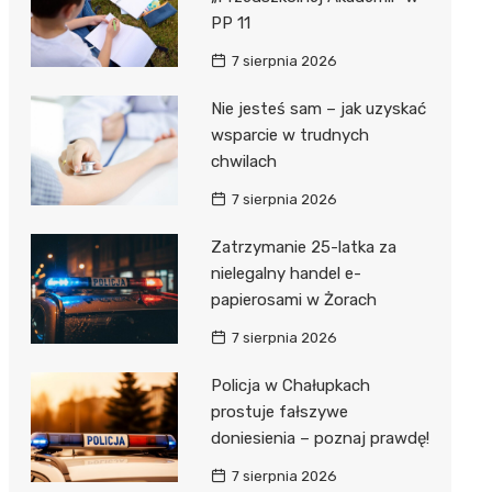
PP 11
7 sierpnia 2026
Nie jesteś sam – jak uzyskać
wsparcie w trudnych
chwilach
7 sierpnia 2026
Zatrzymanie 25-latka za
nielegalny handel e-
papierosami w Żorach
7 sierpnia 2026
Policja w Chałupkach
prostuje fałszywe
doniesienia – poznaj prawdę!
7 sierpnia 2026