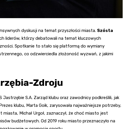
ensywnych dyskusji na temat przyszłości miasta.
Szósta
h liderów, którzy debatowali na temat kluczowych
zności. Spotkanie to stało się platformą do wymiany
trzennego, co odzwierciedla złożoność wyzwań, z jakimi
trzębia-Zdroju
Jastrzębie S.A. Zarząd klubu oraz zawodnicy podkreślili, jak
 Prezes klubu, Marta Goik, zarysowała najważniejsze potrzeby,
 miasta, Michał Urgoł, zaznaczył, że choć miasto jest
misów budżetowych. Od 2019 roku miasto przeznaczyło na
aangażowanie w promocję sportu.