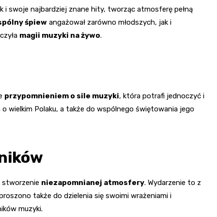
ak i swoje najbardziej znane hity, tworząc atmosferę pełną
pólny śpiew
angażował zarówno młodszych, jak i
dczyła
magii muzyki na żywo
.
że
przypomnieniem o sile muzyki
, która potrafi jednoczyć i
a o wielkim Polaku, a także do wspólnego świętowania jego
tników
a stworzenie
niezapomnianej atmosfery
. Wydarzenie to z
roszono także do dzielenia się swoimi wrażeniami i
ików muzyki.