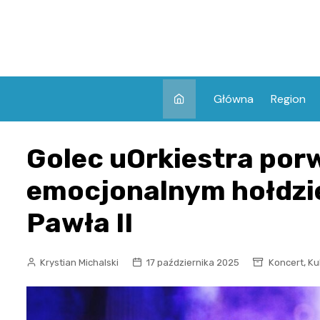
Skip
to
content
Główna
Region
Golec uOrkiestra por
emocjonalnym hołdzie
Pawła II
,
Krystian Michalski
17 października 2025
Koncert
Ku