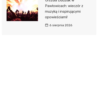
Urszula Dudziak w
Pawłowicach: wieczór z
muzyką i inspirującymi
opowieściami!
6 sierpnia 2026