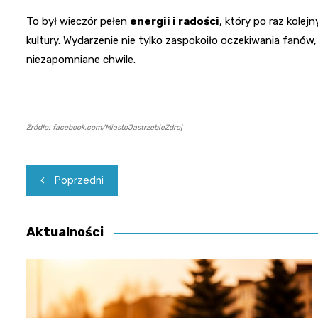
To był wieczór pełen
energii i radości
, który po raz kole
kultury. Wydarzenie nie tylko zaspokoiło oczekiwania fanów, 
niezapomniane chwile.
Źródło: facebook.com/MiastoJastrzebieZdroj
Nawigacja
Poprzedni
wpisu
Aktualności