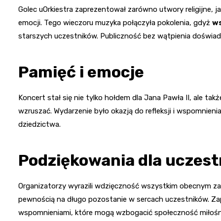
Golec uOrkiestra zaprezentował zarówno utwory religijne, j
emocji. Tego wieczoru muzyka połączyła pokolenia, gdyż
ws
starszych uczestników. Publiczność bez wątpienia doświa
Pamięć i emocje
Koncert stał się nie tylko hołdem dla Jana Pawła II, ale tak
wzruszać. Wydarzenie było okazją do refleksji i wspomnieni
dziedzictwa.
Podziękowania dla uczes
Organizatorzy wyrazili wdzięczność wszystkim obecnym z
pewnością na długo pozostanie w sercach uczestników. Zap
wspomnieniami, które mogą wzbogacić społeczność miłośn