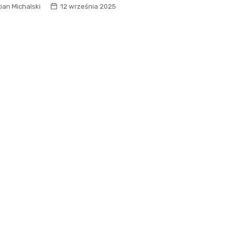
Sanktuarium Opatrzności
ian Michalski
12 września 2025
Bożej i św. Katarzyny
Masnówka