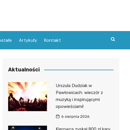
stałe
Artykuły
Kontakt
Aktualności
Urszula Dudziak w
Pawłowicach: wieczór z
muzyką i inspirującymi
opowieściami!
6 sierpnia 2026
Kierowca zyskał 800 zł kary