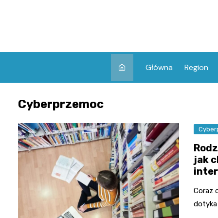
Skip
to
content
Główna
Region
Cyberprzemoc
Cyber
Rodz
jak 
inte
Coraz 
dotyka 