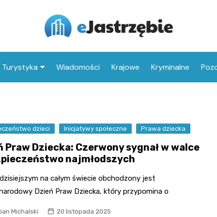
Turystyka
Wiadomości
Krajowe
Kryminalne
Pozo
Co warto zobaczyć w
Park Zdrojowy
Jastrzębiu-Zdroju
Dom Zdrojowy
Atrakcje dla dzieci w
Plac zabaw w Parku
eczeństwo dzieci
Inicjatywy społeczne
Pijalnia Wód
Prawa dziecka
Jastrzębiu-Zdroju
Zdrojowym
ń Praw Dziecka: Czerwony sygnał w walce
Galeria Historii Miasta
Zabytki Jastrzębia-
Family Park DAKOL w
Kościół Wszystkich
zpieczeństwo najmłodszych
Zdroju
Piotrowicach (Czechy)
Świętych w Szerokiej
Ośrodek Wypoczynku
 dzisiejszym na całym świecie obchodzony jest
Niedzielnego
Park linowy Leśna
Pałac w Jastrzębiu-
narodowy Dzień Praw Dziecka, który przypomina o
Przygoda w Radlinie
Zdroju-Boryni
Kościół św. Barbary i
ian Michalski
20 listopada 2025
Józefa