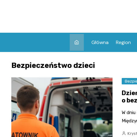
Skip
to
content
Główna
Region
Bezpieczeństwo dzieci
Bezpi
Dzie
o be
W dniu
Między
Kryst