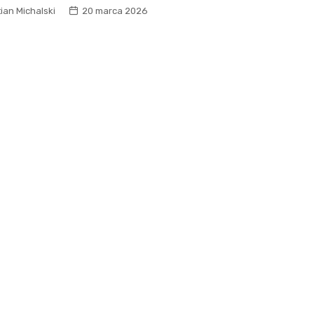
Sanktuarium Opatrzności
ian Michalski
20 marca 2026
Bożej i św. Katarzyny
Masnówka