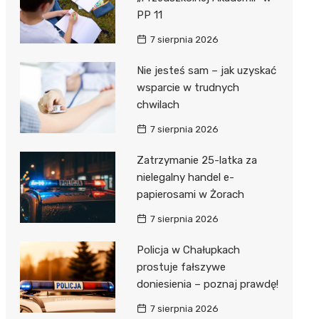
PP 11
7 sierpnia 2026
Nie jesteś sam – jak uzyskać
wsparcie w trudnych
chwilach
7 sierpnia 2026
Zatrzymanie 25-latka za
nielegalny handel e-
papierosami w Żorach
7 sierpnia 2026
Policja w Chałupkach
prostuje fałszywe
doniesienia – poznaj prawdę!
7 sierpnia 2026