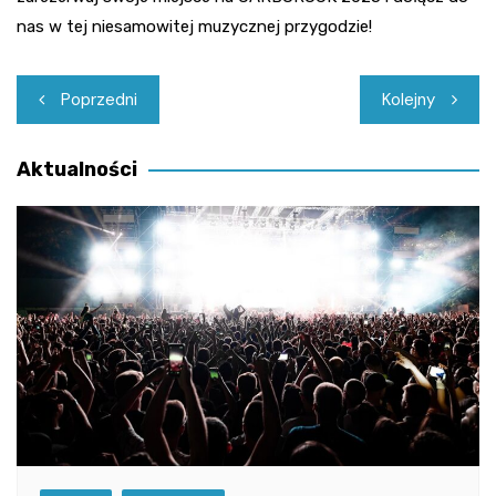
nas w tej niesamowitej muzycznej przygodzie!
Nawigacja
Poprzedni
Kolejny
wpisu
Aktualności