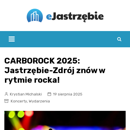
Skip
to
content
CARBOROCK 2025:
Jastrzębie-Zdrój znów w
rytmie rocka!
Krystian Michalski
19 sierpnia 2025
,
Koncerty
Wydarzenia