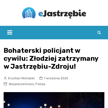
Skip
to
content
Bohaterski policjant w
cywilu: Złodziej zatrzymany
w Jastrzębiu-Zdroju!
Krystian Michalski
1 września 2025
,
Bezpieczeństwo
Policja