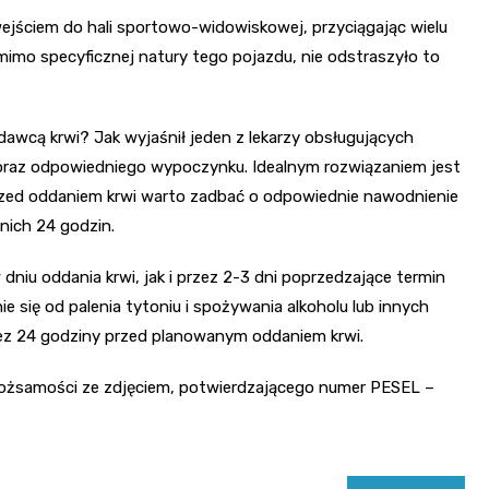
wejściem do hali sportowo-widowiskowej, przyciągając wielu
mo specyficznej natury tego pojazdu, nie odstraszyło to
 dawcą krwi? Jak wyjaśnił jeden z lekarzy obsługujących
 oraz odpowiedniego wypoczynku. Idealnym rozwiązaniem jest
Przed oddaniem krwi warto zadbać o odpowiednie nawodnienie
nich 24 godzin.
niu oddania krwi, jak i przez 2-3 dni poprzedzające termin
się od palenia tytoniu i spożywania alkoholu lub innych
ez 24 godziny przed planowanym oddaniem krwi.
tożsamości ze zdjęciem, potwierdzającego numer PESEL –