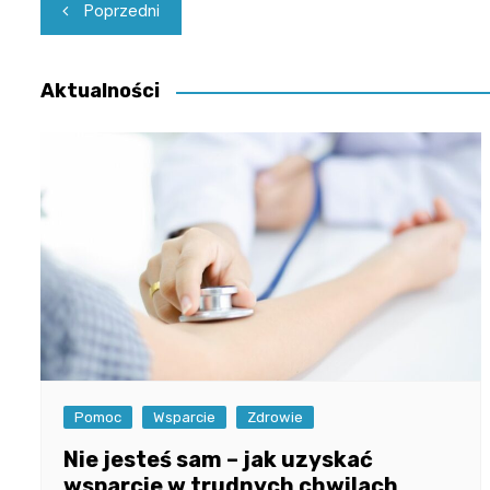
Nawigacja
Poprzedni
wpisu
Aktualności
Pomoc
Wsparcie
Zdrowie
Nie jesteś sam – jak uzyskać
wsparcie w trudnych chwilach