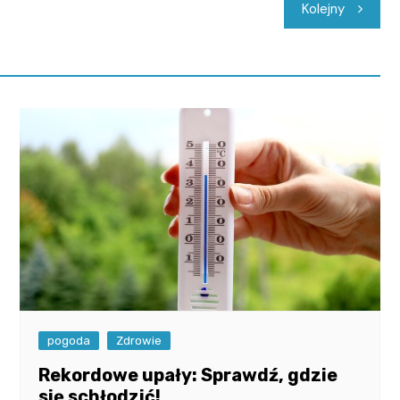
Kolejny
pogoda
Zdrowie
Rekordowe upały: Sprawdź, gdzie
się schłodzić!