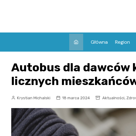
Skip
to
content
Główna
Region
Autobus dla dawców k
licznych mieszkańcó
,
Krystian Michalski
18 marca 2024
Aktualności
Zdro