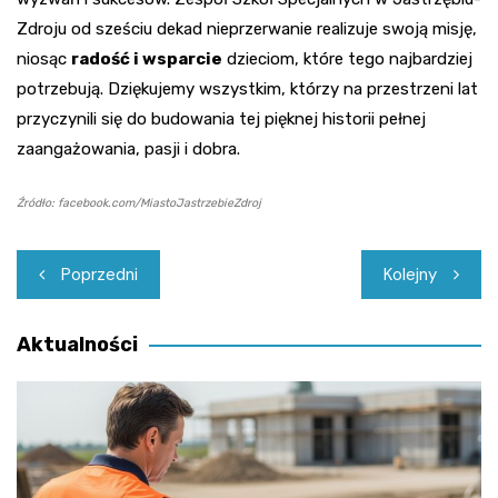
Zdroju od sześciu dekad nieprzerwanie realizuje swoją misję,
niosąc
radość i wsparcie
dzieciom, które tego najbardziej
potrzebują. Dziękujemy wszystkim, którzy na przestrzeni lat
przyczynili się do budowania tej pięknej historii pełnej
zaangażowania, pasji i dobra.
Źródło: facebook.com/MiastoJastrzebieZdroj
Nawigacja
Poprzedni
Kolejny
wpisu
Aktualności