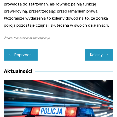
prowadzą do zatrzymań, ale również pełnią funkcję
prewencyjną, przestrzegając przed łamaniem prawa.
Wczorajsze wydarzenia to kolejny dowód na to, że żorska
policja pozostaje czujna i skuteczna w swoich działaniach.
Źródło: facebook.com/zorskapolicja
Nawigacja
Poprzedni
Kolejny
wpisu
Aktualności