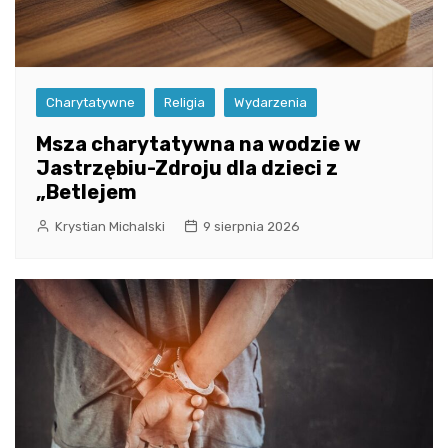
Charytatywne
Religia
Wydarzenia
Msza charytatywna na wodzie w
Jastrzębiu-Zdroju dla dzieci z
„Betlejem
Krystian Michalski
9 sierpnia 2026