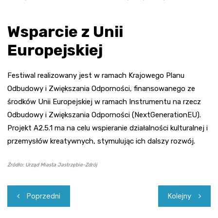
Wsparcie z Unii
Europejskiej
Festiwal realizowany jest w ramach Krajowego Planu
Odbudowy i Zwiększania Odporności, finansowanego ze
środków Unii Europejskiej w ramach Instrumentu na rzecz
Odbudowy i Zwiększania Odporności (NextGenerationEU).
Projekt A2.5.1 ma na celu wspieranie działalności kulturalnej i
przemysłów kreatywnych, stymulując ich dalszy rozwój.
Źródło: Urząd Miasta Jastrzębie-Zdrój
Nawigacja
Poprzedni
Kolejny
wpisu