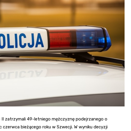
Sanktuarium Opatrzności
Bożej i św. Katarzyny
Masnówka
i II zatrzymali 49-letniego mężczyznę podejrzanego o
ec czerwca bieżącego roku w Szwecji. W wyniku decyzji