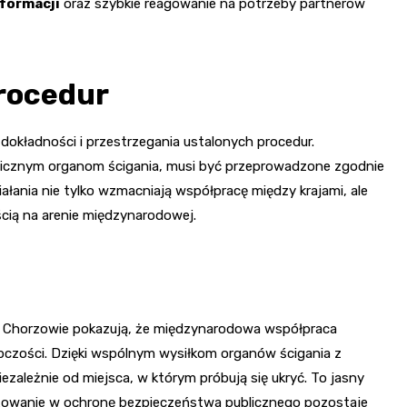
formacji
oraz szybkie reagowanie na potrzeby partnerów
rocedur
okładności i przestrzegania ustalonych procedur.
nicznym organom ścigania, musi być przeprowadzone zgodnie
łania nie tylko wzmacniają współpracę między krajami, ale
cią na arenie międzynarodowej.
w Chorzowie pokazują, że międzynarodowa współpraca
pczości. Dzięki wspólnym wysiłkom organów ścigania z
ezależnie od miejsca, w którym próbują się ukryć. To jasny
gażowanie w ochronę bezpieczeństwa publicznego pozostaje