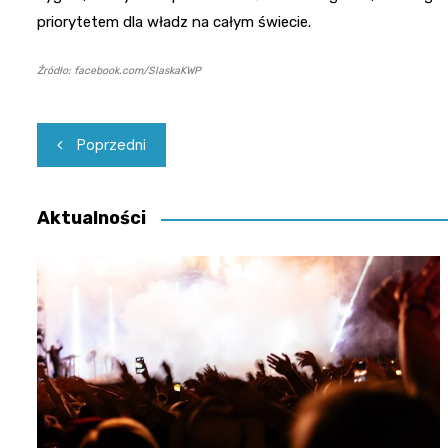
priorytetem dla władz na całym świecie.
Źródło: facebook.com/SlaskaKWP
Nawigacja
Poprzedni
wpisu
Aktualności