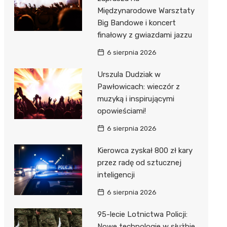
Międzynarodowe Warsztaty
Big Bandowe i koncert
finałowy z gwiazdami jazzu
6 sierpnia 2026
Urszula Dudziak w
Pawłowicach: wieczór z
muzyką i inspirującymi
opowieściami!
6 sierpnia 2026
Kierowca zyskał 800 zł kary
przez radę od sztucznej
inteligencji
6 sierpnia 2026
95-lecie Lotnictwa Policji:
Nowe technologie w służbie