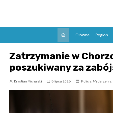
Skip
to
content
Główna
Region
Zatrzymanie w Chorz
poszukiwany za zabój
,
,
Krystian Michalski
8 lipca 2026
Policja
Wydarzenia