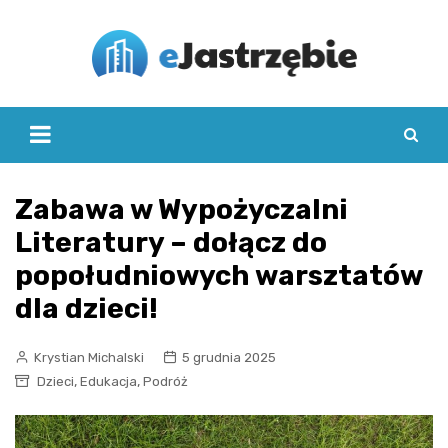
Skip
to
content
Zabawa w Wypożyczalni
Literatury – dołącz do
popołudniowych warsztatów
dla dzieci!
Krystian Michalski
5 grudnia 2025
,
,
Dzieci
Edukacja
Podróż