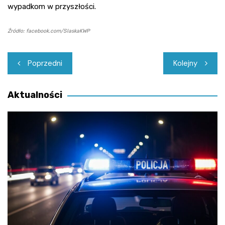
wypadkom w przyszłości.
Źródło: facebook.com/SlaskaKWP
Nawigacja
Poprzedni
Kolejny
wpisu
Aktualności