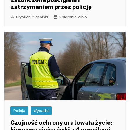
zakończona pościgiem i
zatrzymaniem przez policję
Krystian Michalski
5 sierpnia 2026
Policja
Wypadki
Czujność ochrony uratowała życie:
kierowca ciężarówki z 4 promilami