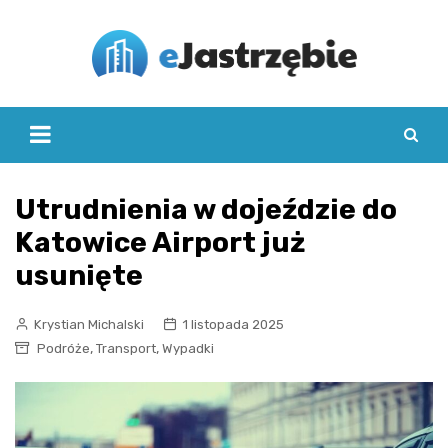
Skip
to
content
Utrudnienia w dojeździe do
Katowice Airport już
usunięte
Krystian Michalski
1 listopada 2025
,
,
Podróże
Transport
Wypadki