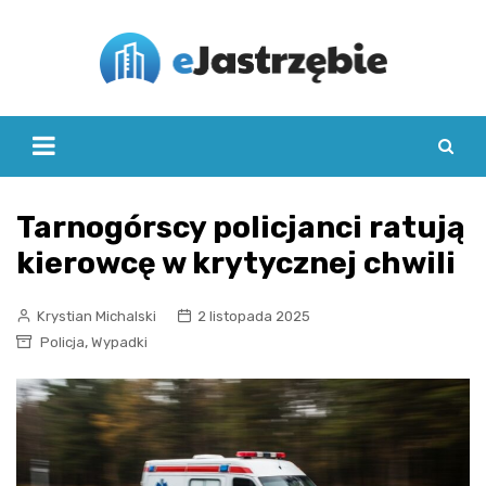
Skip
to
content
Tarnogórscy policjanci ratują
kierowcę w krytycznej chwili
Krystian Michalski
2 listopada 2025
,
Policja
Wypadki