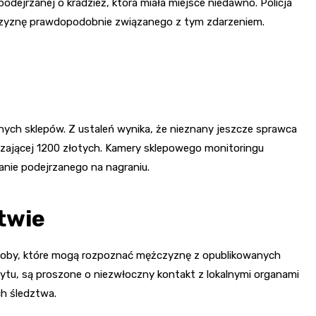
dejrzanej o kradzież, która miała miejsce niedawno. Policja
żczyznę prawdopodobnie związanego z tym zdarzeniem.
nych sklepów. Z ustaleń wynika, że nieznany jeszcze sprawca
czającej 1200 złotych. Kamery sklepowego monitoringu
anie podejrzanego na nagraniu.
twie
 Osoby, które mogą rozpoznać mężczyznę z opublikowanych
bytu, są proszone o niezwłoczny kontakt z lokalnymi organami
h śledztwa.