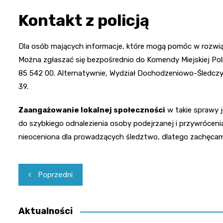
Kontakt z policją
Dla osób mających informacje, które mogą pomóc w rozwiąza
Można zgłaszać się bezpośrednio do Komendy Miejskiej Poli
85 542 00. Alternatywnie, Wydział Dochodzeniowo-Śledczy
39.
Zaangażowanie lokalnej społeczności
w takie sprawy j
do szybkiego odnalezienia osoby podejrzanej i przywrócen
nieoceniona dla prowadzących śledztwo, dlatego zachęcamy 
Nawigacja
Poprzedni
wpisu
Aktualności