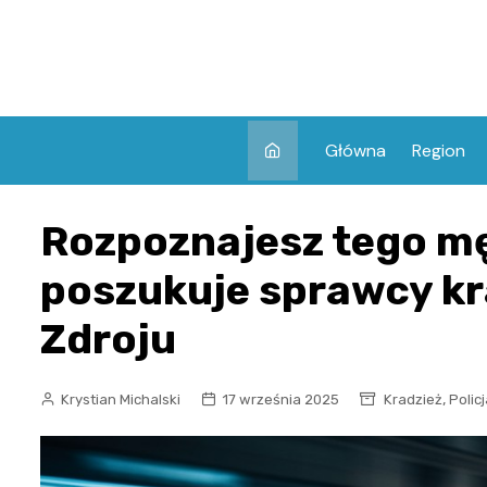
Skip
to
content
Główna
Region
Rozpoznajesz tego mę
poszukuje sprawcy kr
Zdroju
,
Krystian Michalski
17 września 2025
Kradzież
Polic