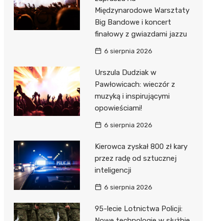
Międzynarodowe Warsztaty
Big Bandowe i koncert
finałowy z gwiazdami jazzu
6 sierpnia 2026
Urszula Dudziak w
Pawłowicach: wieczór z
muzyką i inspirującymi
opowieściami!
6 sierpnia 2026
Kierowca zyskał 800 zł kary
przez radę od sztucznej
inteligencji
6 sierpnia 2026
95-lecie Lotnictwa Policji:
Nowe technologie w służbie