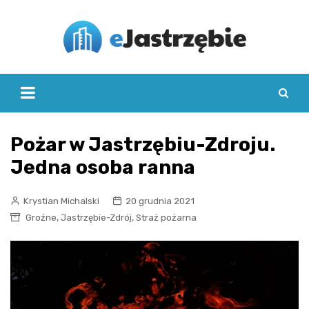
Skip
to
content
Pożar w Jastrzębiu-Zdroju.
Jedna osoba ranna
Krystian Michalski
20 grudnia 2021
,
,
Groźne
Jastrzębie-Zdrój
Straż pożarna