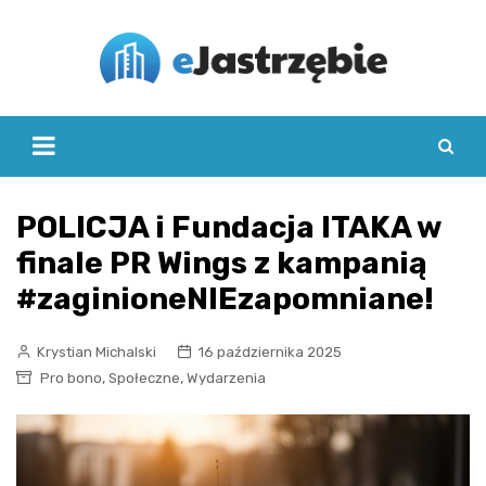
Skip
to
content
POLICJA i Fundacja ITAKA w
finale PR Wings z kampanią
#zaginioneNIEzapomniane!
Krystian Michalski
16 października 2025
,
,
Pro bono
Społeczne
Wydarzenia