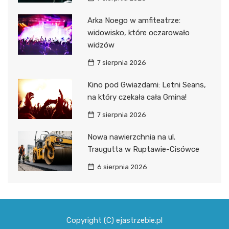
Arka Noego w amfiteatrze:
widowisko, które oczarowało
widzów
7 sierpnia 2026
Kino pod Gwiazdami: Letni Seans,
na który czekała cała Gmina!
7 sierpnia 2026
Nowa nawierzchnia na ul.
Traugutta w Ruptawie-Cisówce
6 sierpnia 2026
Copyright (C) ejastrzebie.pl