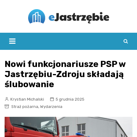
Skip
to
content
Nowi funkcjonariusze PSP w
Jastrzębiu-Zdroju składają
ślubowanie
Krystian Michalski
5 grudnia 2025
,
Straż pożarna
Wydarzenia