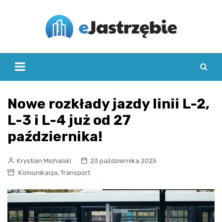
Skip
to
content
Nowe rozkłady jazdy linii L-2,
L-3 i L-4 już od 27
października!
Krystian Michalski
23 października 2025
,
Komunikacja
Transport