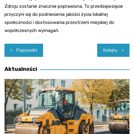
Zdroju zostanie znacznie poprawiona. To przedsięwzięcie
przyczyni się do podniesienia jakości życia lokalnej
społeczności i dostosowania przestrzeni miejskiej do
współczesnych wymagań.
Nawigacja
Poprzedni
Kolejny
wpisu
Aktualności