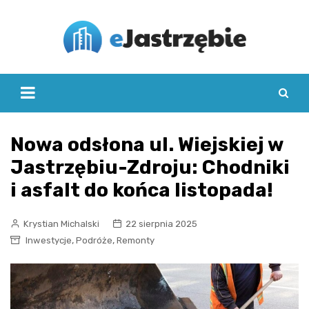
Skip
to
content
Nowa odsłona ul. Wiejskiej w
Jastrzębiu-Zdroju: Chodniki
i asfalt do końca listopada!
Krystian Michalski
22 sierpnia 2025
,
,
Inwestycje
Podróże
Remonty