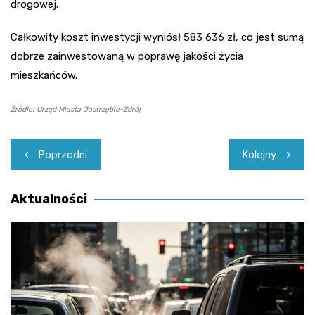
drogowej.
Całkowity koszt inwestycji wyniósł 583 636 zł, co jest sumą
dobrze zainwestowaną w poprawę jakości życia
mieszkańców.
Źródło: Urząd Miasta Jastrzębie-Zdrój
Nawigacja
Poprzedni
Kolejny
wpisu
Aktualności