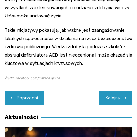
wszystkich zainteresowanych do udziału i zdobycia wiedzy,
która może uratować życie.
Takie inicjatywy pokazują, jak ważne jest zaangażowanie
lokalnych społeczności w działania na rzecz bezpieczeństwa
i zdrowia publicznego. Wiedza zdobyta podczas szkoleń z
obsługi defibrylatora AED jest nieoceniona i może okazać się
kluczowa w sytuacjach kryzysowych.
Źródło: facebook.com/mszana.gmina
Nawigacja
Poprzedni
Kolejny
wpisu
Aktualności