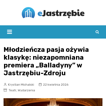
Skip
to
content
Młodzieńcza pasja ożywia
klasykę: niezapomniana
premiera „Balladyny” w
Jastrzębiu-Zdroju
Krystian Michalski
22 kwietnia 2026
,
Teatr
Wydarzenia