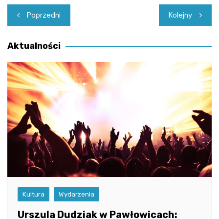
Nawigacja
Poprzedni
Kolejny
wpisu
Aktualności
Kultura
Wydarzenia
Urszula Dudziak w Pawłowicach: