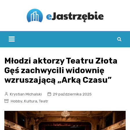
Skip
to
content
Młodzi aktorzy Teatru Złota
Gęś zachwycili widownię
wzruszającą „Arką Czasu”
Krystian Michalski
29 października 2025
,
,
Hobby
Kultura
Teatr