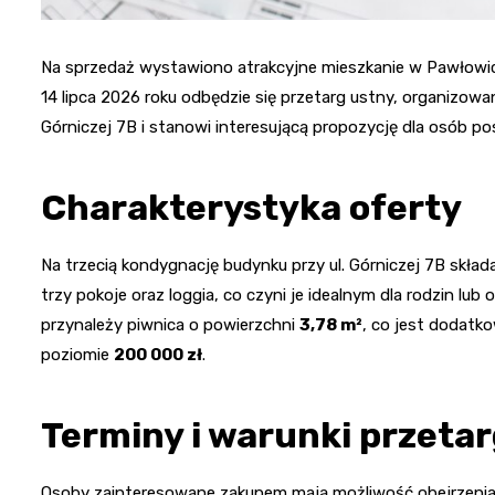
Na sprzedaż wystawiono atrakcyjne mieszkanie w Pawłowica
14 lipca 2026 roku odbędzie się przetarg ustny, organizowan
Górniczej 7B i stanowi interesującą propozycję dla osób 
Charakterystyka oferty
Na trzecią kondygnację budynku przy ul. Górniczej 7B skład
trzy pokoje oraz loggia, co czyni je idealnym dla rodzin l
przynależy piwnica o powierzchni
3,78 m²
, co jest dodat
poziomie
200 000 zł
.
Terminy i warunki przeta
Osoby zainteresowane zakupem mają możliwość obejrzenia m