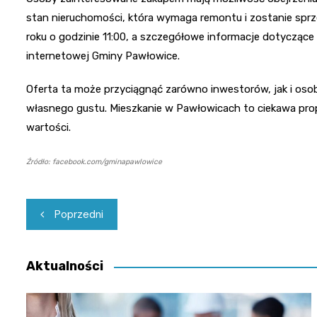
stan nieruchomości, która wymaga remontu i zostanie sprz
roku o godzinie 11:00, a szczegółowe informacje dotycząc
internetowej Gminy Pawłowice.
Oferta ta może przyciągnąć zarówno inwestorów, jak i oso
własnego gustu. Mieszkanie w Pawłowicach to ciekawa pro
wartości.
Źródło: facebook.com/gminapawlowice
Nawigacja
Poprzedni
wpisu
Aktualności