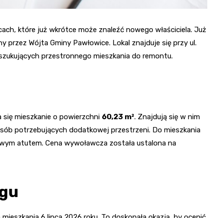
ch, które już wkrótce może znaleźć nowego właściciela. Już
y przez Wójta Gminy Pawłowice. Lokal znajduje się przy ul.
poszukujących przestronnego mieszkania do remontu.
a się mieszkanie o powierzchni
60,23 m²
. Znajdują się w nim
ub osób potrzebujących dodatkowej przestrzeni. Do mieszkania
kowym atutem. Cena wywoławcza została ustalona na
rgu
ieszkania 6 lipca 2026 roku. To doskonała okazja, by ocenić