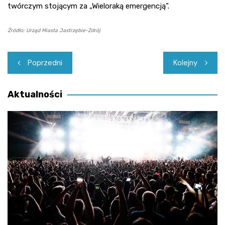
twórczym stojącym za „Wieloraką emergencją”.
Źródło: Urząd Miasta Jastrzębie-Zdrój
Nawigacja
Poprzedni
Kolejny
wpisu
Aktualności