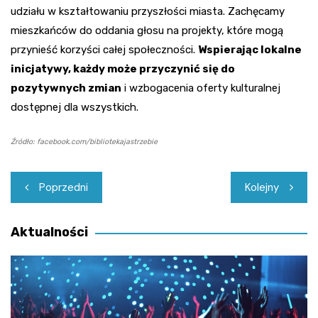
udziału w kształtowaniu przyszłości miasta. Zachęcamy
mieszkańców do oddania głosu na projekty, które mogą
przynieść korzyści całej społeczności.
Wspierając lokalne
inicjatywy, każdy może przyczynić się do
pozytywnych zmian
i wzbogacenia oferty kulturalnej
dostępnej dla wszystkich.
Źródło: facebook.com/bibliotekajastrzebie
Nawigacja
Poprzedni
Kolejny
wpisu
Aktualności