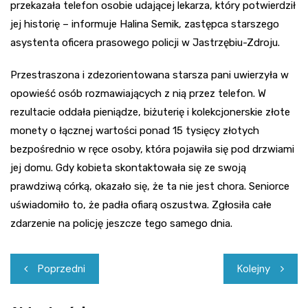
przekazała telefon osobie udającej lekarza, który potwierdził
jej historię – informuje Halina Semik, zastępca starszego
asystenta oficera prasowego policji w Jastrzębiu-Zdroju.
Przestraszona i zdezorientowana starsza pani uwierzyła w
opowieść osób rozmawiających z nią przez telefon. W
rezultacie oddała pieniądze, biżuterię i kolekcjonerskie złote
monety o łącznej wartości ponad 15 tysięcy złotych
bezpośrednio w ręce osoby, która pojawiła się pod drzwiami
jej domu. Gdy kobieta skontaktowała się ze swoją
prawdziwą córką, okazało się, że ta nie jest chora. Seniorce
uświadomiło to, że padła ofiarą oszustwa. Zgłosiła całe
zdarzenie na policję jeszcze tego samego dnia.
Nawigacja
Poprzedni
Kolejny
wpisu