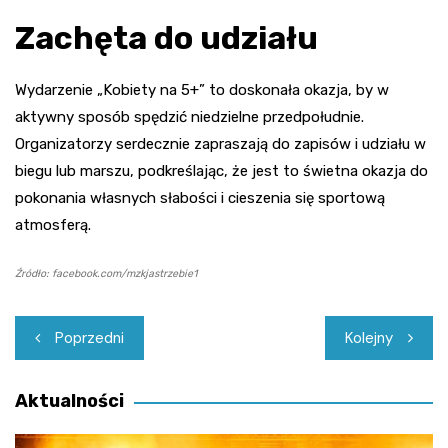
Zachęta do udziału
Wydarzenie „Kobiety na 5+” to doskonała okazja, by w
aktywny sposób spędzić niedzielne przedpołudnie.
Organizatorzy serdecznie zapraszają do zapisów i udziału w
biegu lub marszu, podkreślając, że jest to świetna okazja do
pokonania własnych słabości i cieszenia się sportową
atmosferą.
Źródło: facebook.com/mzkjastrzebie1
Nawigacja
Poprzedni
Kolejny
wpisu
Aktualności