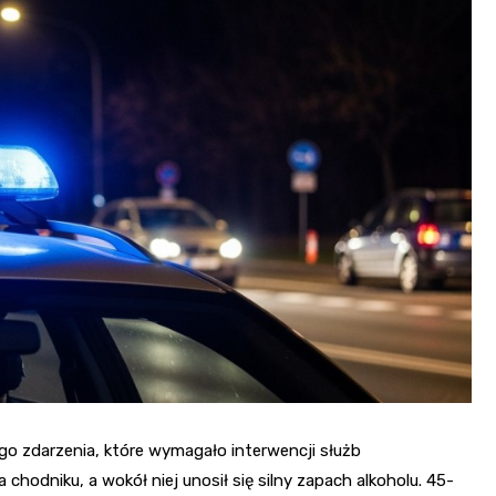
Sanktuarium Opatrzności
Bożej i św. Katarzyny
Masnówka
ego zdarzenia, które wymagało interwencji służb
chodniku, a wokół niej unosił się silny zapach alkoholu. 45-