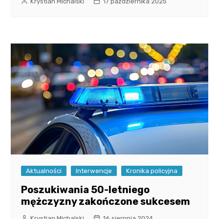
Krystian Michalski
17 października 2025
Aktualności
Interwencje
Kronika policyjna
Poszukiwania 50-letniego
mężczyzny zakończone sukcesem
Krystian Michalski
16 sierpnia 2024