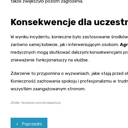
także zwiększyło poziom zagrożenia.
Konsekwencje dla uczest
W wyniku incydentu, konieczne było zastosowanie środkó
zarówno samej kobiecie, jak i interweniującym osobom.
Agr
medycznych mogą skutkować dalszymi konsekwencjami praw
znieważenie funkcjonariuszy na służbie.
Zdarzenie to przypomina o wyzwaniach, jakie stają przed
Konieczność zachowania spokoju i profesjonalizmu w trud
wszystkim zaangażowanym stronom.
Źródło: facebook.com/zorskapolicja
Nawigacja
Poprzedni