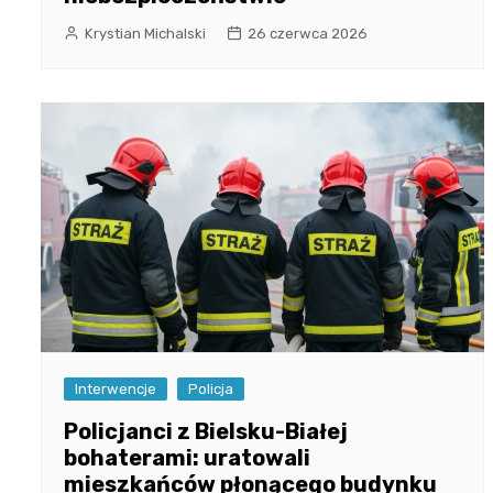
Krystian Michalski
26 czerwca 2026
Interwencje
Policja
Policjanci z Bielsku-Białej
bohaterami: uratowali
mieszkańców płonącego budynku