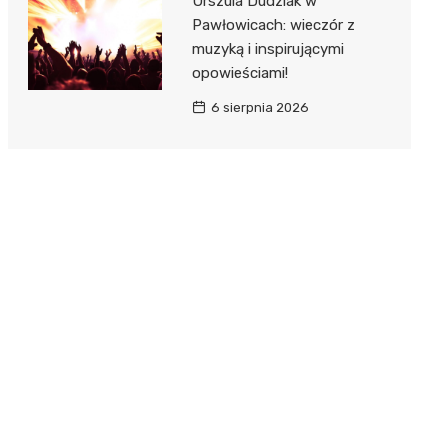
Urszula Dudziak w
Pawłowicach: wieczór z
muzyką i inspirującymi
opowieściami!
6 sierpnia 2026